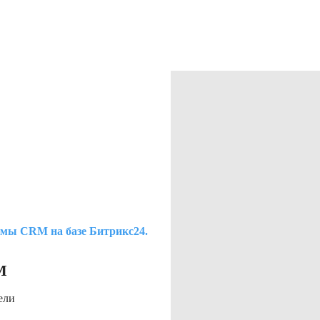
емы CRM на базе Битрикс24.
M
ели