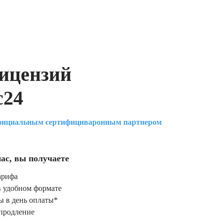
ицензий
с24
фициальным сертифициваронным партнером
ас, вы получаете
арифа
в удобном формате
 в день оплаты*
 продление