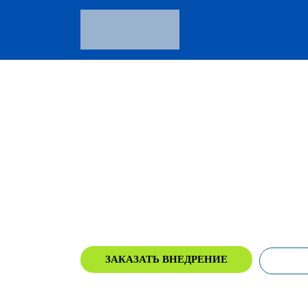
Бутик цифровой тран
Официальный сертифицированный па
компании «1С-Битрикс» с 2018 года
ЗАКАЗАТЬ ВНЕДРЕНИЕ
О Б