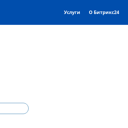
Услуги
О Битрикс24
сформации бизнеса
ртнер
ИТРИКС24